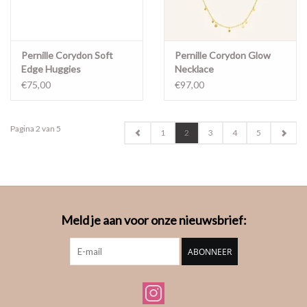
Pernille Corydon Soft
Pernille Corydon Glow
Edge Huggies
Necklace
€75,00
€97,00
Pagina 2 van 5
1
2
3
4
5
Meld je aan voor onze nieuwsbrief:
ABONNEER