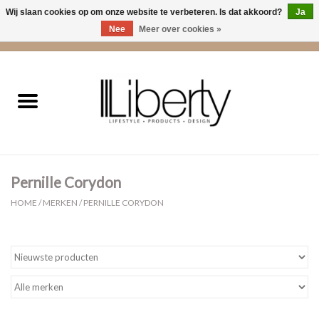
Wij slaan cookies op om onze website te verbeteren. Is dat akkoord?
Ja
Nee
Meer over cookies »
0 Artikelen - €0,00
Home
Kleding
Accessoires
Pernille Corydon
Cadeaus
HOME
/
MERKEN
/
PERNILLE CORYDON
Interieur
Sale
Cadeaubonnen