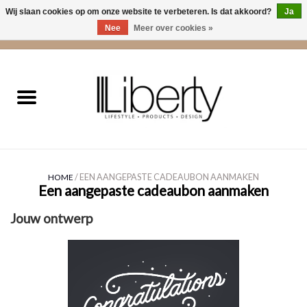
Wij slaan cookies op om onze website te verbeteren. Is dat akkoord?
Ja
Nee
Meer over cookies »
0 Artikelen - €0,00
Home
Kleding
Accessoires
HOME
/ EEN AANGEPASTE CADEAUBON AANMAKEN
Cadeaus
Een aangepaste cadeaubon aanmaken
Jouw ontwerp
Interieur
Sale
Cadeaubonnen