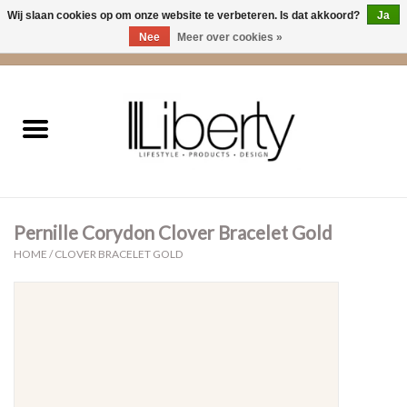
Wij slaan cookies op om onze website te verbeteren. Is dat akkoord?
Ja
Nee
Meer over cookies »
0 Artikelen - €0,00
Home
Kleding
Accessoires
Pernille Corydon Clover Bracelet Gold
Cadeaus
HOME
/
CLOVER BRACELET GOLD
Interieur
Sale
Cadeaubonnen