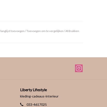
langlijst toevoegen
/
Toevoegen om te vergelijken
/
Afdrukken
Liberty Lifestyle
kleding-cadeaus-interieur
033-4617025