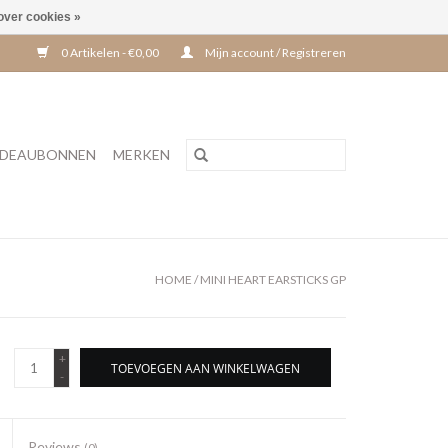
over cookies »
0 Artikelen - €0,00
Mijn account / Registreren
DEAUBONNEN
MERKEN
HOME
/
MINI HEART EARSTICKS GP
+
TOEVOEGEN AAN WINKELWAGEN
-
Reviews
(0)