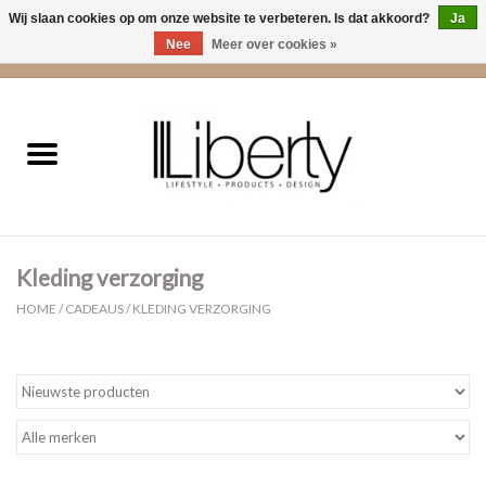
Wij slaan cookies op om onze website te verbeteren. Is dat akkoord?
Ja
Nee
Meer over cookies »
0 Artikelen - €0,00
Home
Kleding
Accessoires
Kleding verzorging
Cadeaus
HOME
/
CADEAUS
/
KLEDING VERZORGING
Interieur
Sale
Cadeaubonnen