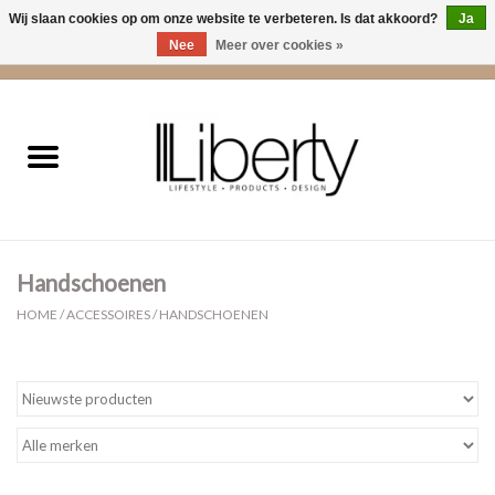
Wij slaan cookies op om onze website te verbeteren. Is dat akkoord?
Ja
Nee
Meer over cookies »
0 Artikelen - €0,00
Home
Kleding
Accessoires
Handschoenen
Cadeaus
HOME
/
ACCESSOIRES
/
HANDSCHOENEN
Interieur
Sale
Cadeaubonnen