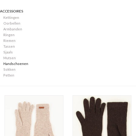
ACCESSOIRES
Merken
Kettingen
Oorbellen
Armbanden
Ringen
Riemen
Tassen
Sjaals
Mutsen
Handschoenen
Sokken
Petten