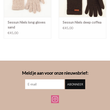
Sessun Niels long gloves
Sessun Niels deep coffea
sand
€45,00
€45,00
Meld je aan voor onze nieuwsbrief:
ABONNEER