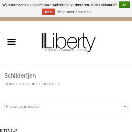
Wij slaan cookies op om onze website te verbeteren. Is dat akkoord?
Ja
Nee
Meer over cookies »
0 Artikelen - €0,00
Home
Kleding
Accessoires
Schilderijen
Cadeaus
HOME
/
INTERIEUR
/
SCHILDERIJEN
Interieur
Sale
Cadeaubonnen
INTERIEUR