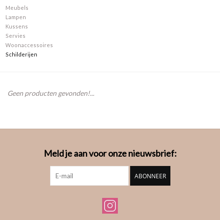
Meubels
Lampen
Merken
Kussens
Servies
Woonaccessoires
Schilderijen
Geen producten gevonden!...
Meld je aan voor onze nieuwsbrief:
ABONNEER