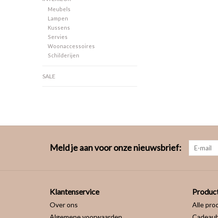
Meubels
Lampen
Kussens
Servies
Woonaccessoires
Schilderijen
SALE
Meld je aan voor onze nieuwsbrief:
Klantenservice
Produc
Over ons
Alle pro
Algemene voorwaarden
Cadeau