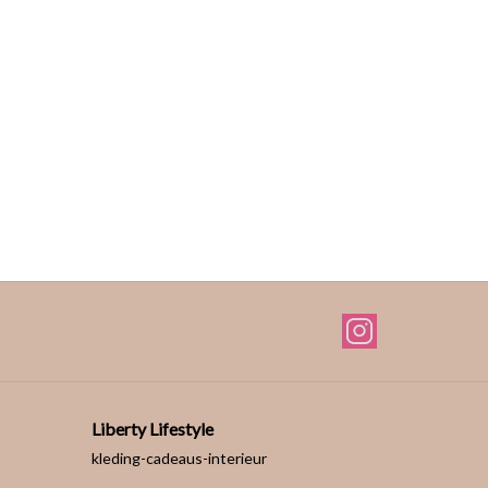
Liberty Lifestyle
kleding-cadeaus-interieur