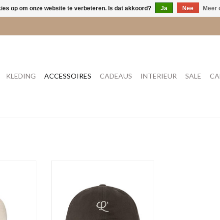
kies op om onze website te verbeteren. Is dat akkoord?
Ja
Nee
Meer 
KLEDING
ACCESSOIRES
CADEAUS
INTERIEUR
SALE
CA
d
Aysa'CL Fudge
NKELWAGEN
TOEVOEGEN AAN WINKELWAGEN