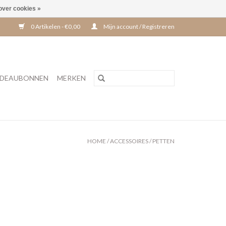
over cookies »
0 Artikelen - €0,00
Mijn account / Registreren
DEAUBONNEN
MERKEN
HOME
/
ACCESSOIRES
/
PETTEN