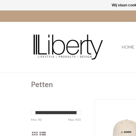
Wij slaan coo
HOME
Petten
Nala'CL San
TOEVOEGEN AAN WI
Min: €
0
Max: €
50