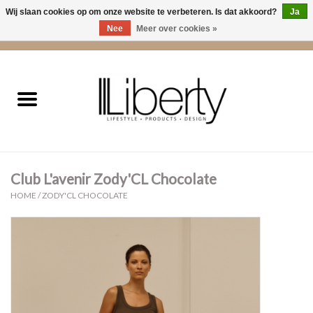
Wij slaan cookies op om onze website te verbeteren. Is dat akkoord?
Ja
Nee
Meer over cookies »
0 Artikelen - €0,00
Home
Kleding
Accessoires
Club L'avenir Zody'CL Chocolate
Cadeaus
HOME
/
ZODY'CL CHOCOLATE
Interieur
Sale
Cadeaubonnen