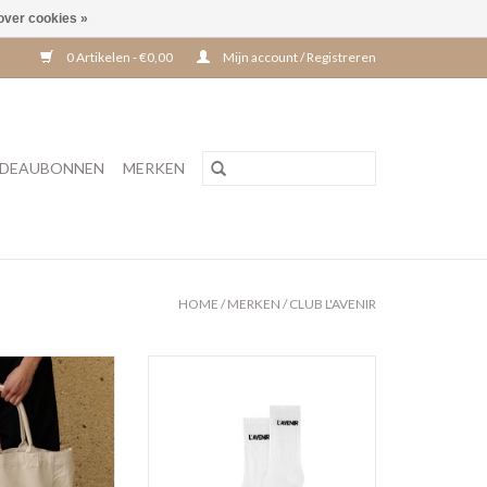
over cookies »
0 Artikelen - €0,00
Mijn account / Registreren
DEAUBONNEN
MERKEN
HOME
/
MERKEN
/
CLUB L'AVENIR
CL Ecru
Yazo'CL Off White
N WINKELWAGEN
TOEVOEGEN AAN WINKELWAGEN