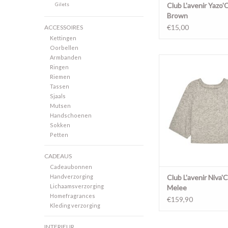
Gilets
Club L'avenir Yazo'
Brown
€15,00
ACCESSOIRES
Kettingen
Oorbellen
Armbanden
Niva'CL Grey M
Ringen
Riemen
Tassen
Sjaals
Mutsen
Handschoenen
Sokken
Petten
CADEAUS
Cadeaubonnen
Handverzorging
Club L'avenir Niva'
Lichaamsverzorging
Melee
Homefragrances
€159,90
Kleding verzorging
INTERIEUR