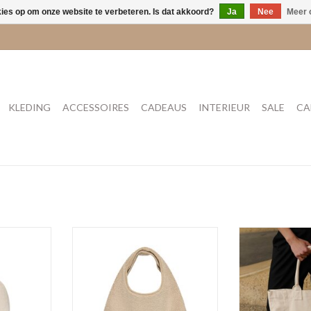
kies op om onze website te verbeteren. Is dat akkoord?
Ja
Nee
Meer 
KLEDING
ACCESSOIRES
CADEAUS
INTERIEUR
SALE
CA
d
Avea'CL Sand
Zela'
NKELWAGEN
TOEVOEGEN AAN WINKELWAGEN
TOEVOEGEN AA