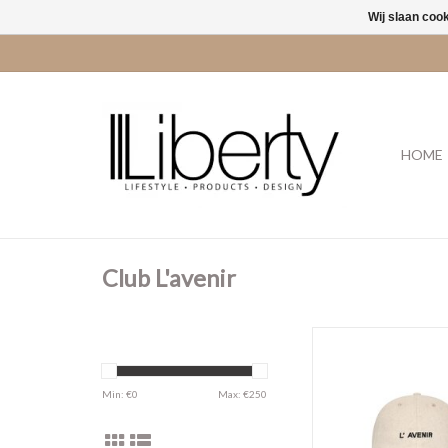
Wij slaan coo
HOME
Club L'avenir
Nala'CL San
TOEVOEGEN AAN WI
Min: €
0
Max: €
250