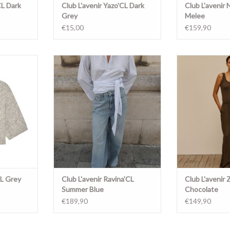
CL Dark
Club L'avenir Yazo'CL Dark
Club L'avenir 
Grey
Melee
€15,00
€159,90
elee
Ravina'CL Summer Blue
Zody'CL 
CL Grey
Club L'avenir Ravina'CL
Club L'avenir
Summer Blue
Chocolate
€189,90
€149,90