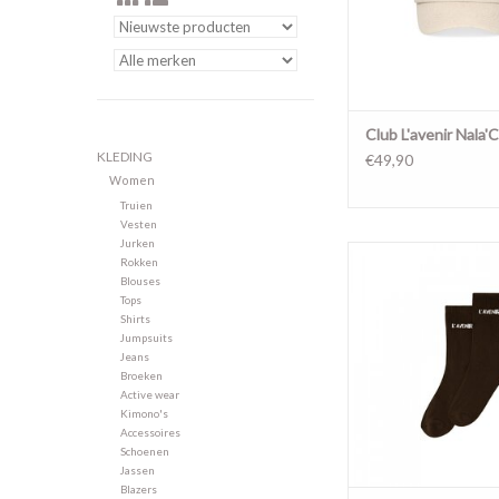
Club L'avenir Nala'
KLEDING
€49,90
Women
Truien
Vesten
Jurken
Yazo'CL Dark B
Rokken
Blouses
TOEVOEGEN AAN WI
Tops
Shirts
Jumpsuits
Jeans
Broeken
Active wear
Kimono's
Accessoires
Schoenen
Jassen
Blazers