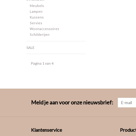
Meubels
Lampen
Kussens
Servies
Woonaccessoires
Schilderijen
SALE
Pagina 1 van 4
Meld je aan voor onze nieuwsbrief:
Klantenservice
Produc