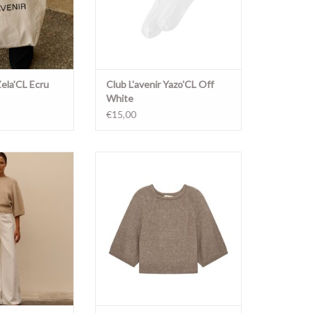
Zela'CL Ecru
Club L'avenir Yazo'CL Off
White
€15,00
Sand Melee
Niva'CL Taupe