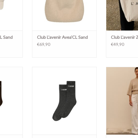
CL Sand
Club L'avenir Avea'CL Sand
Club L'avenir 
€69,90
€49,90
rown
Yazo'CL Dark Grey
Niva'CL 
NKELWAGEN
TOEVOEGEN AAN WINKELWAGEN