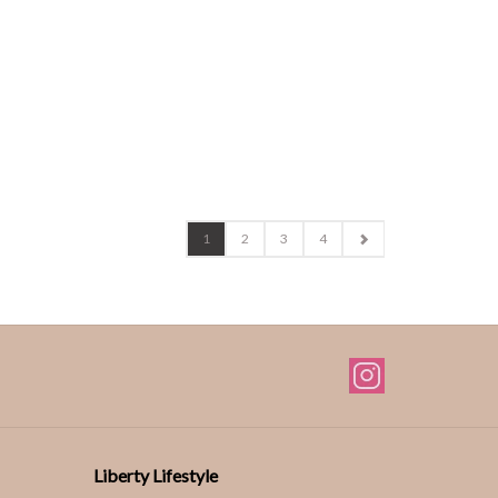
1
2
3
4
Liberty Lifestyle