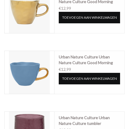
Nature Culture Good Morning
Cup Coffee gold - 107929
€12,99
TOEVOEGEN AAN WINKELWAGEN
Urban Nature Culture Urban
Nature Culture Good Morning
Cup Cappuccino/Tea pacific -
€12,99
107912
TOEVOEGEN AAN WINKELWAGEN
Urban Nature Culture Urban
Nature Culture tumbler