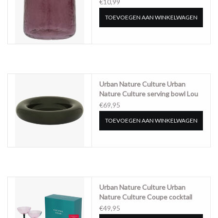
hammered fudge - 108046
€10,99
TOEVOEGEN AAN WINKELWAGEN
Urban Nature Culture Urban
Nature Culture serving bowl Lou
kalamata
€69,95
TOEVOEGEN AAN WINKELWAGEN
Urban Nature Culture Urban
Nature Culture Coupe cocktail
glass, set of 2, in gift pack
€49,95