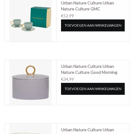
Urban Nature Culture Urban
Nature Culture GMC
Cappuccino/Tea and Plate deep
€52,99
sea/slate, set of 4, in gift pack -
TOEVOEGEN AAN WINKELWAGEN
108267
Urban Nature Culture Urban
Nature Culture Good Morning
bonbon lila - 107933
€34,99
TOEVOEGEN AAN WINKELWAGEN
Urban Nature Culture Urban