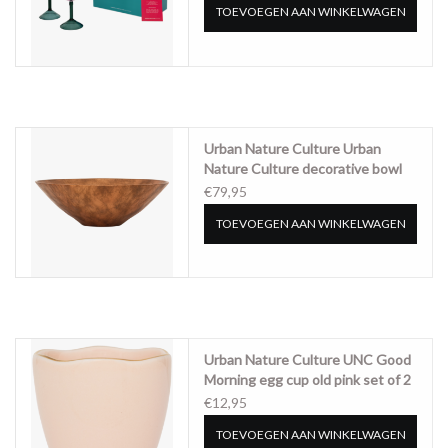
TOEVOEGEN AAN WINKELWAGEN
Urban Nature Culture Urban
Nature Culture decorative bowl
Escala
€79,95
TOEVOEGEN AAN WINKELWAGEN
Urban Nature Culture UNC Good
Morning egg cup old pink set of 2
- 107779
€12,95
TOEVOEGEN AAN WINKELWAGEN