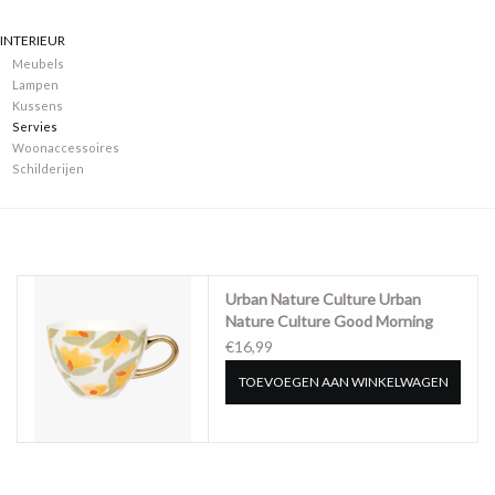
INTERIEUR
Merken
Meubels
Lampen
Kussens
Servies
Woonaccessoires
Schilderijen
Urban Nature Culture Urban
Nature Culture Good Morning
Cup Cappuccino/Tea Lilja Daylily
€16,99
TOEVOEGEN AAN WINKELWAGEN