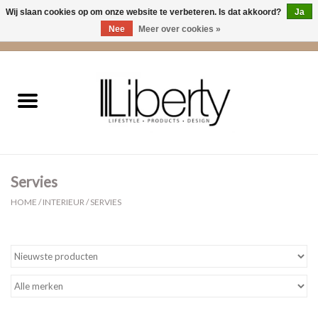
Wij slaan cookies op om onze website te verbeteren. Is dat akkoord?
Ja
Nee
Meer over cookies »
0 Artikelen - €0,00
Home
Kleding
Accessoires
Servies
Cadeaus
HOME
/
INTERIEUR
/
SERVIES
Interieur
Sale
Cadeaubonnen