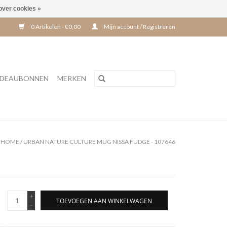
over cookies »
0 Artikelen - €0,00
Mijn account / Registreren
DEAUBONNEN
MERKEN
HOME
/
URBAN NATURE CULTURE MUG NISSA FUDGE - 107646
+
TOEVOEGEN AAN WINKELWAGEN
-