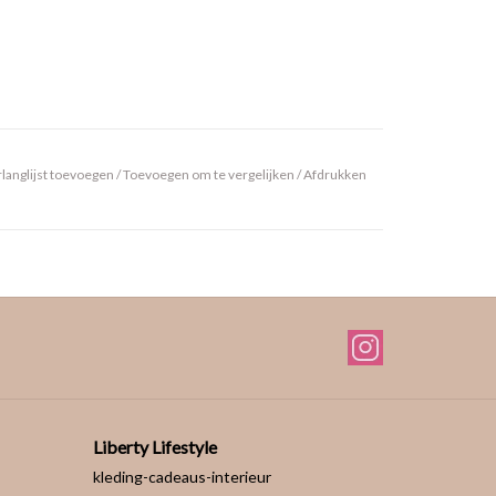
langlijst toevoegen
/
Toevoegen om te vergelijken
/
Afdrukken
Liberty Lifestyle
kleding-cadeaus-interieur