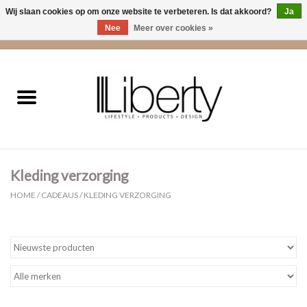
Wij slaan cookies op om onze website te verbeteren. Is dat akkoord?
Ja
Nee
Meer over cookies »
0 Artikelen - €0,00
Home
Kleding
Accessoires
Kleding verzorging
Cadeaus
HOME
/
CADEAUS
/
KLEDING VERZORGING
Interieur
Sale
Cadeaubonnen