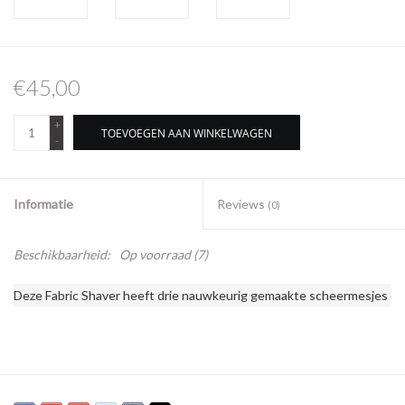
€45,00
+
TOEVOEGEN AAN WINKELWAGEN
-
Informatie
Reviews
(0)
Beschikbaarheid:
Op voorraad
(7)
Deze Fabric Shaver heeft drie nauwkeurig gemaakte scheermesjes en een