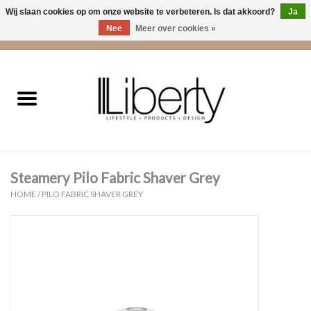
Wij slaan cookies op om onze website te verbeteren. Is dat akkoord?
Ja
Nee
Meer over cookies »
0 Artikelen - €0,00
Home
Kleding
Accessoires
Steamery Pilo Fabric Shaver Grey
Cadeaus
HOME
/
PILO FABRIC SHAVER GREY
Interieur
Sale
Cadeaubonnen