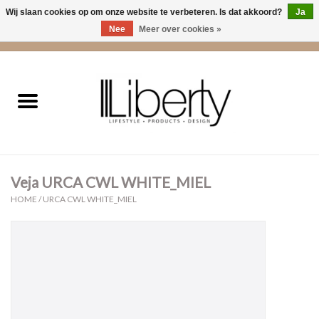
Wij slaan cookies op om onze website te verbeteren. Is dat akkoord?
Ja
Nee
Meer over cookies »
0 Artikelen - €0,00
Home
Kleding
Accessoires
Veja URCA CWL WHITE_MIEL
Cadeaus
HOME
/
URCA CWL WHITE_MIEL
Interieur
Sale
Cadeaubonnen