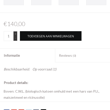
€140,00
+
TOEVOEGEN AAN WINKELWAGEN
-
Informatie
Reviews
(0)
Beschikbaarheid:
Op voorraad
(1)
Product details:
Boven: C.W.L. (biologisch katoen omhuld met een hars van P.U.,
maïszetmeel en ricinusolie)
Panelen: C.W.L. en veganistisch suède
Logo V: Veganistisch suède