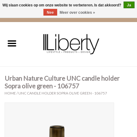
Wij slaan cookies op om onze website te verbeteren. Is dat akkoord?
Ja
Nee
Meer over cookies »
0 Artikelen - €0,00
Home
Kleding
Accessoires
Urban Nature Culture UNC candle holder
Cadeaus
Sopra olive green - 106757
HOME
/
UNC CANDLE HOLDER SOPRA OLIVE GREEN - 106757
Interieur
Sale
Cadeaubonnen