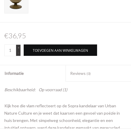
€36,95
+
TOEVOEGEN AAN WINKELWAGEN
-
Informatie
Reviews
(0)
Beschikbaarheid:
Op voorraad
(1)
Kijk hoe die vlam reflecteert op de Sopra kandelaar van Urban
Nature Culture en je weet dat kaarsen een gevoel van poëzie in
huis brengen. Met simpelweg schoonheid, elegantie en een
intuïtief ontwerp, werd deze kandelaar gemaakt van gerecycled