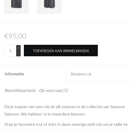
€95,00
+
TOEVOEGEN AAN WINKELWAGEN
-
Informatie
Reviews
(0)
Beschikbaarheid:
Op voorraad
(1)
Deze topper van een rok zit elk seizoen in de collectie van Samsoe
Samsoe. We hebben 'm in meerdere kleuren.
Stop je favoriete trui of shirt in deze zwierige midi-rok om je taille te
laten zien. Deze lange geplooide rok is gemaakt van een jersey stof