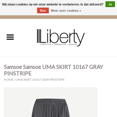
Wij slaan cookies op om onze website te verbeteren. Is dat akkoord?
Ja
Nee
Meer over cookies »
0 Artikelen - €0,00
Home
Kleding
Accessoires
Samsoe Samsoe UMA SKIRT 10167 GRAY
Cadeaus
PINSTRIPE
HOME
/
UMA SKIRT 10167 GRAY PINSTRIPE
Interieur
Sale
Cadeaubonnen