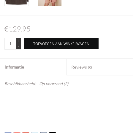
€129,95
+
TOEVOEGEN AAN WINKELWAGEN
-
Informatie
Reviews
(0)
Beschikbaarheid:
Op voorraad
(2)