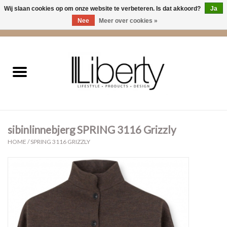
Wij slaan cookies op om onze website te verbeteren. Is dat akkoord?
Ja
Nee
Meer over cookies »
0 Artikelen - €0,00
Home
Kleding
Accessoires
sibinlinnebjerg SPRING 3116 Grizzly
Cadeaus
HOME
/
SPRING 3116 GRIZZLY
Interieur
Sale
Cadeaubonnen