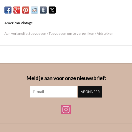
SON31GH21
American Vintage
Aan verlanglijst toevoegen
/
Toevoegen om te vergelijken
/
Afdrukken
Meld je aan voor onze nieuwsbrief:
ABONNEER