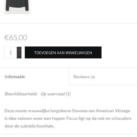
€65,00
+
TOEVOEGEN AAN WINKELWAGEN
-
Informatie
Reviews
(0)
Beschikbaarheid:
Op voorraad
(1)
Deze mooie vrouwelijke longsleeve Sonoma van American Vintage
is elke seizoen weer een topper. Focus ligt op de nek en schouders
door de subtiele boothals.
Materiaal: 100% cotton.