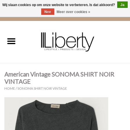
Wij slaan cookies op om onze website te verbeteren. Is dat akkoord?
Ja
Nee
Meer over cookies »
0 Artikelen - €0,00
Home
Kleding
Accessoires
American Vintage SONOMA SHIRT NOIR
Cadeaus
VINTAGE
HOME
/
SONOMA SHIRT NOIR VINTAGE
Interieur
Sale
Cadeaubonnen