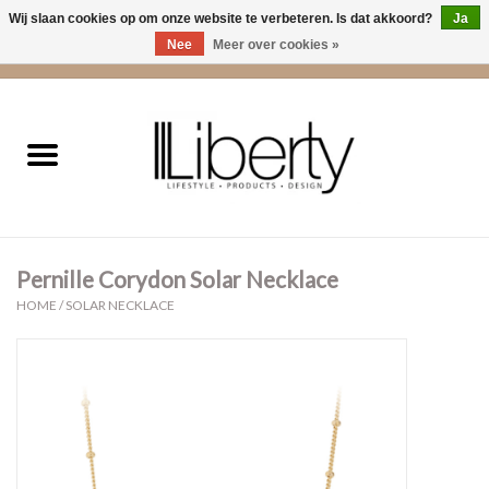
Wij slaan cookies op om onze website te verbeteren. Is dat akkoord?
Ja
Nee
Meer over cookies »
0 Artikelen - €0,00
Home
Kleding
Accessoires
Pernille Corydon Solar Necklace
Cadeaus
HOME
/
SOLAR NECKLACE
Interieur
Sale
Cadeaubonnen