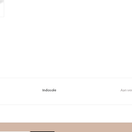
Indosole
Aan ver