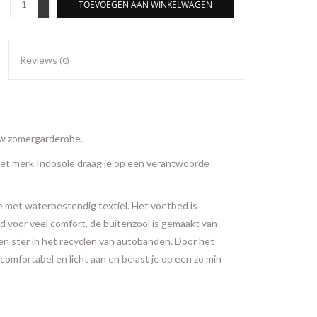
TOEVOEGEN AAN WINKELWAGEN
-
Reviews
(0)
uw zomergarderobe.
het merk Indosole draag je op een verantwoorde
e met waterbestendig textiel. Het voetbed is
 voor veel comfort, de buitenzool is gemaakt van
en ster in het recyclen van autobanden. Door het
comfortabel en licht aan en belast je op een zo min