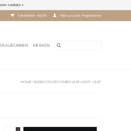
over cookies »
0 Artikelen - €0,00
Mijn account / Registreren
DEAUBONNEN
MERKEN
HOME
/
SLIDES COLOR COMBO LEAF LIGHT - LEAF
+