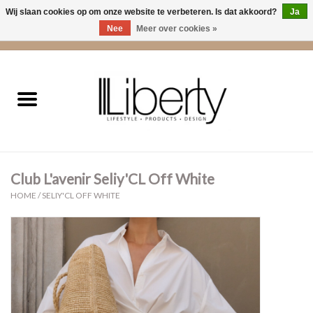
Wij slaan cookies op om onze website te verbeteren. Is dat akkoord?
Ja
Nee
Meer over cookies »
0 Artikelen - €0,00
Home
Kleding
Accessoires
Club L'avenir Seliy'CL Off White
Cadeaus
HOME
/
SELIY'CL OFF WHITE
Interieur
Sale
Cadeaubonnen