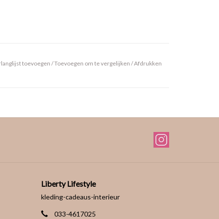
langlijst toevoegen
/
Toevoegen om te vergelijken
/
Afdrukken
Liberty Lifestyle
kleding-cadeaus-interieur
033-4617025