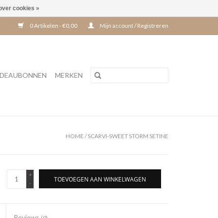
over cookies »
0 Artikelen - €0,00
Mijn account / Registreren
DEAUBONNEN
MERKEN
HOME
/
SCARVI-SWEET STORM SETINE
+
TOEVOEGEN AAN WINKELWAGEN
-
Reviews
(0)