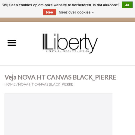
Wij slaan cookies op om onze website te verbeteren. Is dat akkoord?
Ja
Nee
Meer over cookies »
0 Artikelen - €0,00
Home
Kleding
Accessoires
Veja NOVA HT CANVAS BLACK_PIERRE
Cadeaus
HOME
/
NOVA HT CANVAS BLACK_PIERRE
Interieur
Sale
Cadeaubonnen