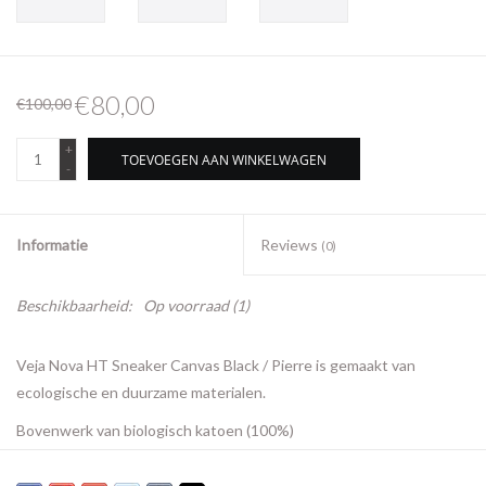
€80,00
€100,00
+
TOEVOEGEN AAN WINKELWAGEN
-
Informatie
Reviews
(0)
Beschikbaarheid:
Op voorraad
(1)
Veja Nova HT Sneaker Canvas Black / Pierre is gemaakt van
ecologische en duurzame materialen.
Bovenwerk van biologisch katoen (100%)
- Logo V in zeefdruk
- Gevulkaniseerde zool van Amazone-rubber (18%) en rijstafval