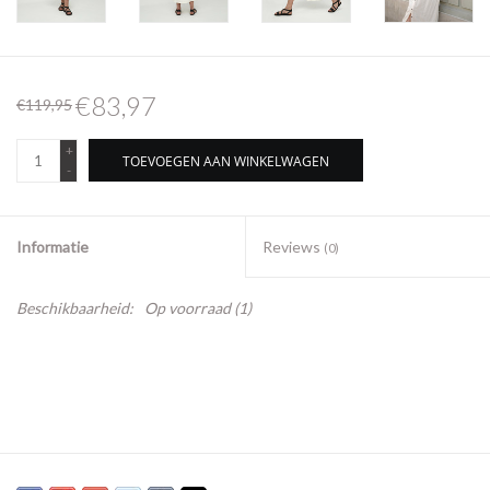
€83,97
€119,95
+
TOEVOEGEN AAN WINKELWAGEN
-
Informatie
Reviews
(0)
Beschikbaarheid:
Op voorraad
(1)