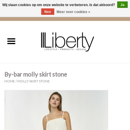
Wij slaan cookies op om onze website te verbeteren. Is dat akkoord?
Ja
Nee
Meer over cookies »
0 Artikelen - €0,00
Home
Kleding
Accessoires
By-bar molly skirt stone
Cadeaus
HOME
/
MOLLY SKIRT STONE
Interieur
Sale
Cadeaubonnen