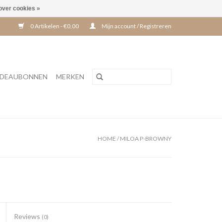
over cookies »
0 Artikelen - €0,00
Mijn account / Registreren
DEAUBONNEN
MERKEN
HOME
/
MILOA P-BROWNY
Reviews
(0)