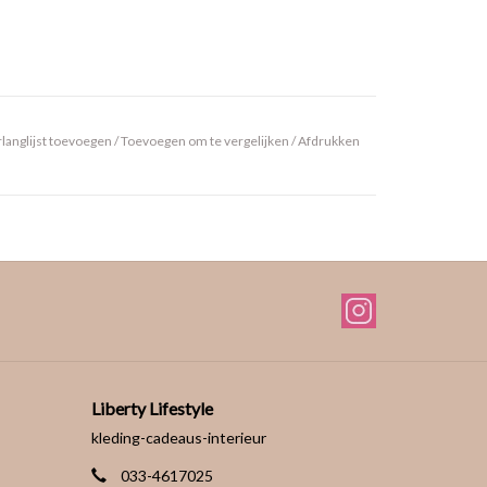
langlijst toevoegen
/
Toevoegen om te vergelijken
/
Afdrukken
Liberty Lifestyle
kleding-cadeaus-interieur
033-4617025