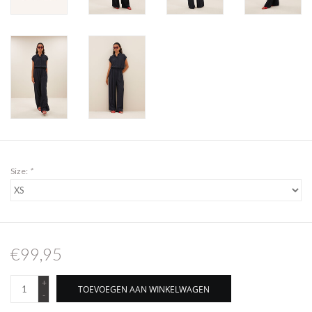
Size:
*
€99,95
+
TOEVOEGEN AAN WINKELWAGEN
-