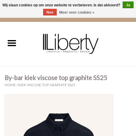
Wij slaan cookies op om onze website te verbeteren. Is dat akkoord?
Ja
Nee
Meer over cookies »
0 Artikelen - €0,00
Home
Kleding
Accessoires
By-bar kiek viscose top graphite SS25
Cadeaus
HOME
/
KIEK VISCOSE TOP GRAPHITE SS25
Interieur
Sale
Cadeaubonnen