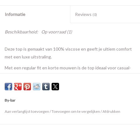
Informatie
Reviews
(0)
Beschikbaarheid:
Op voorraad
(1)
Deze top is gemaakt van 100% viscose en geeft je ultiem comfort
met een luxe uitstraling.
Met een regular fit en korte mouwen is de top ideaal voor casual-
chique gelegenheden.
De kraag voegt een verfijnd detail toe aan het ontwerp.
Combineer met de robyn viscose pant om je combi-set compleet te
By-bar
maken.
Aan verlanglijst toevoegen
/
Toevoegen om te vergelijken
/
Afdrukken
Materiaal:
100% ecovero viscose