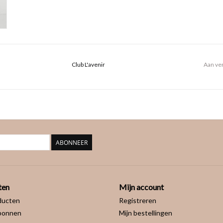
Club L'avenir
Aan ver
ABONNEER
ten
Mijn account
ducten
Registreren
bonnen
Mijn bestellingen