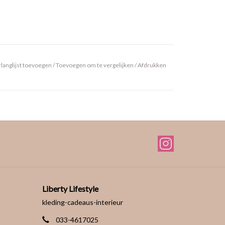
langlijst toevoegen
/
Toevoegen om te vergelijken
/
Afdrukken
Liberty Lifestyle
kleding-cadeaus-interieur
033-4617025