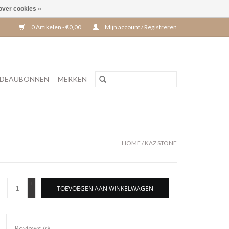
over cookies »
0 Artikelen - €0,00
Mijn account / Registreren
DEAUBONNEN
MERKEN
HOME
/
KAZ STONE
+
TOEVOEGEN AAN WINKELWAGEN
-
Reviews
(0)