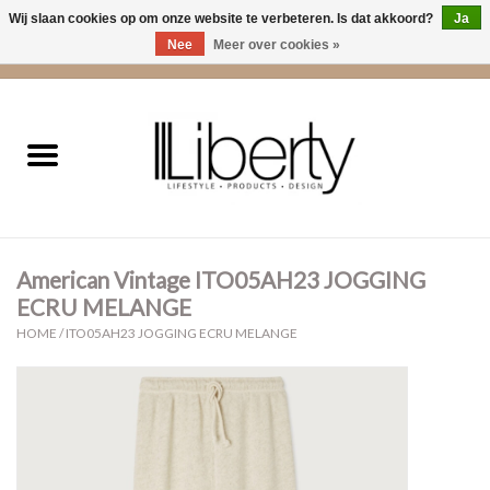
Wij slaan cookies op om onze website te verbeteren. Is dat akkoord?
Ja
Nee
Meer over cookies »
0 Artikelen - €0,00
Home
Kleding
Accessoires
American Vintage ITO05AH23 JOGGING
Cadeaus
ECRU MELANGE
HOME
/
ITO05AH23 JOGGING ECRU MELANGE
Interieur
Sale
Cadeaubonnen