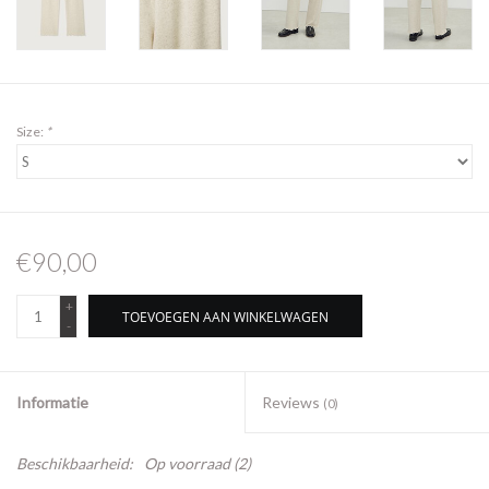
Size:
*
€90,00
+
TOEVOEGEN AAN WINKELWAGEN
-
Informatie
Reviews
(0)
Beschikbaarheid:
Op voorraad
(2)