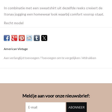
In combinatie met een sweatshirt uit dezelfde reeks creëert de
Itonay jogging een homewear look waarbij comfort voorop staat.
Recht model
Elastische taille
Snoerlint
Stof met chiné effect
Fijne molton
American Vintage
Oversize. Wordt los gedragen, neem je gebruikelijke maat.
Aan verlanglijst toevoegen
/
Toevoegen om te vergelijken
/
Afdrukken
Meld je aan voor onze nieuwsbrief:
ABONNEER