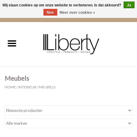
Wij slaan cookies op om onze website te verbeteren. Is dat akkoord?
Ja
Nee
Meer over cookies »
0 Artikelen - €0,00
Home
Kleding
Accessoires
Meubels
Cadeaus
HOME
/
INTERIEUR
/
MEUBELS
Interieur
Sale
Cadeaubonnen