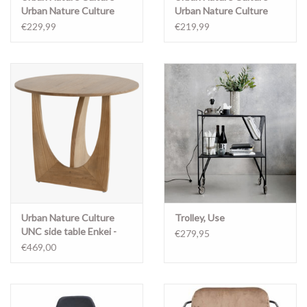
Urban Nature Culture
Urban Nature Culture
pouf Cinco, multicolor -
pouf Cinco, starfish -
€229,99
€219,99
108051
108032
Urban Nature Culture
Trolley, Use
UNC side table Enkei -
€279,95
106849
€469,00