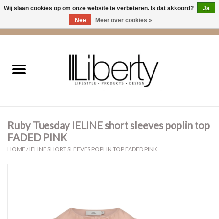
Wij slaan cookies op om onze website te verbeteren. Is dat akkoord?
Ja
Nee
Meer over cookies »
0 Artikelen - €0,00
Home
Kleding
Accessoires
Ruby Tuesday IELINE short sleeves poplin top
Cadeaus
FADED PINK
HOME
/
IELINE SHORT SLEEVES POPLIN TOP FADED PINK
Interieur
Sale
Cadeaubonnen