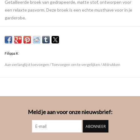
Getailleerde broek van gedrapeerde, matte stof, ontworpen voor
een relaxte pasvorm. Deze broek is een echte musthave voor in je
garderobe.
Filippa K
Aan verlanglijst toevoegen
/
Toevoegen om te vergelijken
/
Afdrukken
Meld je aan voor onze nieuwsbrief:
ABONNEER