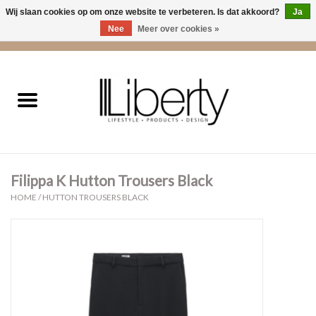
Wij slaan cookies op om onze website te verbeteren. Is dat akkoord?
Ja
Nee
Meer over cookies »
0 Artikelen - €0,00
Home
Kleding
Accessoires
Filippa K Hutton Trousers Black
Cadeaus
HOME
/
HUTTON TROUSERS BLACK
Interieur
Sale
Cadeaubonnen