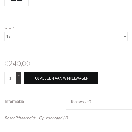
Size:
*
€240,00
+
TOEVOEGEN AAN WINKELWAGEN
-
Informatie
Reviews
(0)
Beschikbaarheid:
Op voorraad
(1)