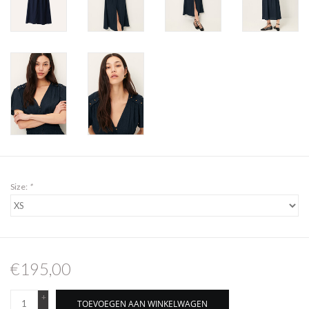
Size:
*
€195,00
+
TOEVOEGEN AAN WINKELWAGEN