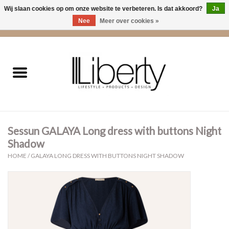
Wij slaan cookies op om onze website te verbeteren. Is dat akkoord?
Ja
Nee
Meer over cookies »
0 Artikelen - €0,00
Home
Kleding
Accessoires
Sessun GALAYA Long dress with buttons Night
Cadeaus
Shadow
HOME
/
GALAYA LONG DRESS WITH BUTTONS NIGHT SHADOW
Interieur
Sale
Cadeaubonnen