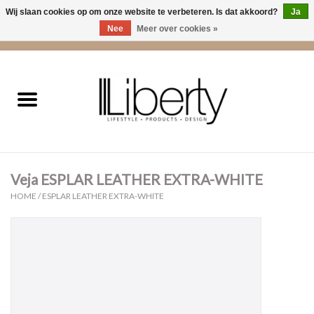
Wij slaan cookies op om onze website te verbeteren. Is dat akkoord?
Ja
Nee
Meer over cookies »
0 Artikelen - €0,00
Home
Kleding
Accessoires
Veja ESPLAR LEATHER EXTRA-WHITE
Cadeaus
HOME
/
ESPLAR LEATHER EXTRA-WHITE
Interieur
Sale
Cadeaubonnen