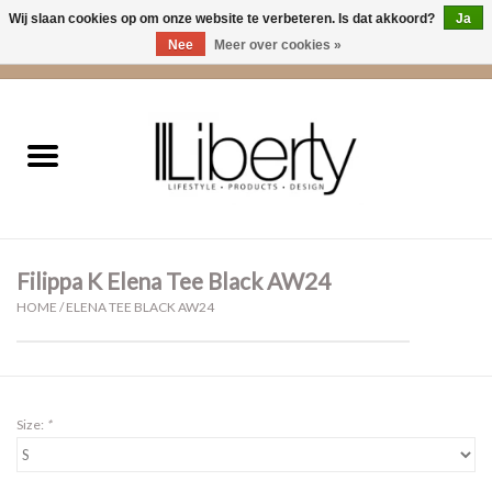
Wij slaan cookies op om onze website te verbeteren. Is dat akkoord?
Ja
Nee
Meer over cookies »
0 Artikelen - €0,00
Home
Kleding
Accessoires
Filippa K Elena Tee Black AW24
Cadeaus
HOME
/
ELENA TEE BLACK AW24
Interieur
Sale
Size:
*
Cadeaubonnen