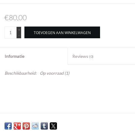
Merken
€80,00
+
TOEVOEGEN AAN WINKELWAGEN
-
Informatie
Reviews
(0)
Beschikbaarheid:
Op voorraad
(1)