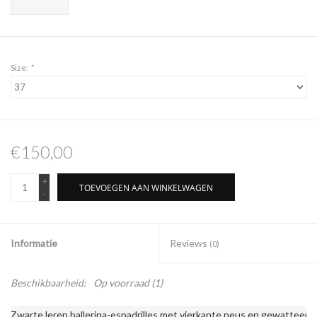
Size:
*
€150,00
+
TOEVOEGEN AAN WINKELWAGEN
-
Informatie
Reviews
(0)
Beschikbaarheid:
Op voorraad
(1)
Zwarte leren ballerina-espadrilles met vierkante neus en gewatteerd