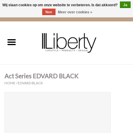
Wij slaan cookies op om onze website te verbeteren. Is dat akkoord?
Ja
Nee
Meer over cookies »
0 Artikelen - €0,00
Home
Kleding
Accessoires
Act Series EDVARD BLACK
Cadeaus
HOME
/
EDVARD BLACK
Interieur
Sale
Cadeaubonnen