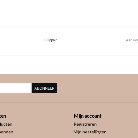
Filippa K
Aan ver
ABONNEER
ten
Mijn account
ducten
Registreren
bonnen
Mijn bestellingen