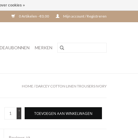
over cookies »
0 Artikelen - €0,00
Mijn account / Registreren
DEAUBONNEN
MERKEN
HOME
/
DARCEY COTTON LINEN TROUSERS IVORY
+
TOEVOEGEN AAN WINKELWAGEN
-
Reviews
(0)