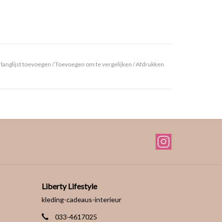
langlijst toevoegen
/
Toevoegen om te vergelijken
/
Afdrukken
Liberty Lifestyle
kleding-cadeaus-interieur
033-4617025