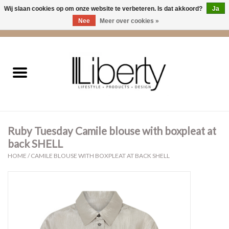
Wij slaan cookies op om onze website te verbeteren. Is dat akkoord?
Ja
Nee
Meer over cookies »
0 Artikelen - €0,00
Home
Kleding
Accessoires
Ruby Tuesday Camile blouse with boxpleat at
Cadeaus
back SHELL
HOME
/
CAMILE BLOUSE WITH BOXPLEAT AT BACK SHELL
Interieur
Sale
Cadeaubonnen