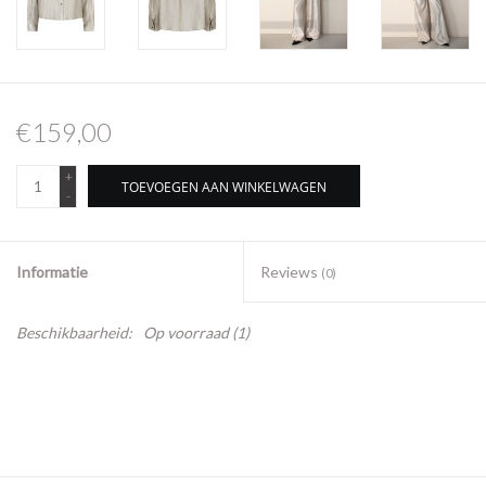
€159,00
+
TOEVOEGEN AAN WINKELWAGEN
-
Informatie
Reviews
(0)
Beschikbaarheid:
Op voorraad
(1)