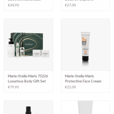
Objets d'Amsterdam
Amsterdam 100 ml
€34,90
€27,00
Marie-Stella-Maris 75226
Marie-Stella-Maris
Luxurious Body Gift Set
Protective Face Cream
Objets d'Amsterdam
SPF 50 Voyage Vétiver
€79,90
€22,00