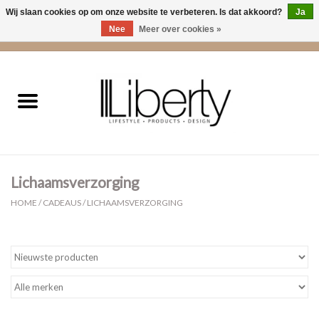
Wij slaan cookies op om onze website te verbeteren. Is dat akkoord?
Ja
Nee
Meer over cookies »
0 Artikelen - €0,00
Home
Kleding
Accessoires
Lichaamsverzorging
Cadeaus
HOME
/
CADEAUS
/
LICHAAMSVERZORGING
Interieur
Sale
Cadeaubonnen