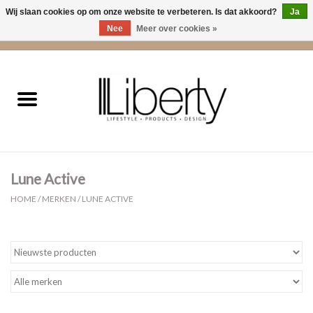
Wij slaan cookies op om onze website te verbeteren. Is dat akkoord?
Ja
Nee
Meer over cookies »
0 Artikelen - €0,00
Home
Kleding
Accessoires
Lune Active
Cadeaus
HOME
/
MERKEN
/
LUNE ACTIVE
Interieur
Sale
Cadeaubonnen