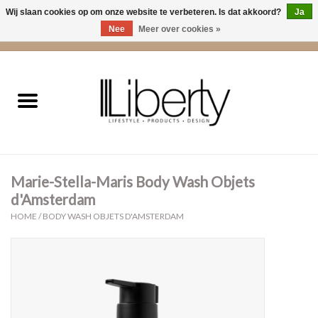
Wij slaan cookies op om onze website te verbeteren. Is dat akkoord?
Ja
Nee
Meer over cookies »
0 Artikelen - €0,00
Home
Kleding
Accessoires
Marie-Stella-Maris Body Wash Objets
Cadeaus
d'Amsterdam
HOME
/
BODY WASH OBJETS D'AMSTERDAM
Interieur
Sale
Cadeaubonnen