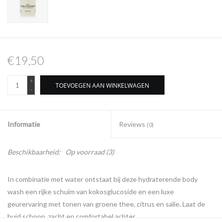
€19,50
+
TOEVOEGEN AAN WINKELWAGEN
-
Informatie
Reviews
(0)
Beschikbaarheid:
Op voorraad
(3)
In combinatie met water ontstaat bij deze hydraterende body
wash een rijke schuim van kokosglucoside en een luxe
geurervaring met tonen van groene thee, citrus en salie. Laat de
huid schoon, zacht en comfortabel achter.