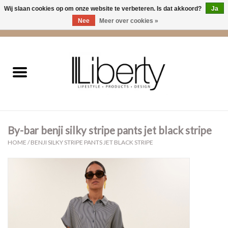
Wij slaan cookies op om onze website te verbeteren. Is dat akkoord?
Ja
Nee
Meer over cookies »
0 Artikelen - €0,00
Home
Kleding
Accessoires
By-bar benji silky stripe pants jet black stripe
Cadeaus
HOME
/
BENJI SILKY STRIPE PANTS JET BLACK STRIPE
Interieur
Sale
Cadeaubonnen