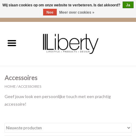
Wij slaan cookies op om onze website te verbeteren. Is dat akkoord?
Ja
Nee
Meer over cookies »
0 Artikelen - €0,00
Home
Kleding
Accessoires
Accessoires
Cadeaus
HOME
/
ACCESSOIRES
Geef jouw look een persoonlijke touch met een prachtig
Interieur
accessoire!
Sale
Cadeaubonnen