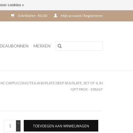
over cookies »
0 Artikelen - €0,00
Mijn account / Registreren
DEAUBONNEN
MERKEN
 CAPPUCCINO/TEA AND PLATE DEEP SEA/SLATE, SET OF 4, IN
GIFT PACK - 108267
+
TOEVOEGEN AAN WINKELWAGEN
-