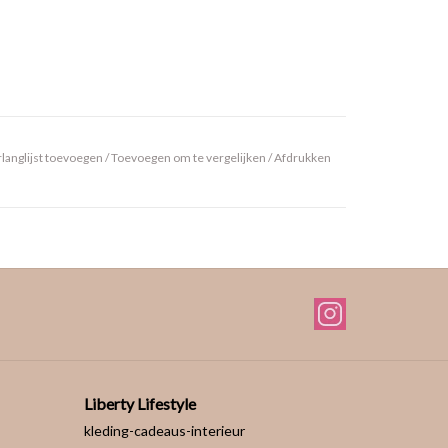
langlijst toevoegen
/
Toevoegen om te vergelijken
/
Afdrukken
Liberty Lifestyle
kleding-cadeaus-interieur