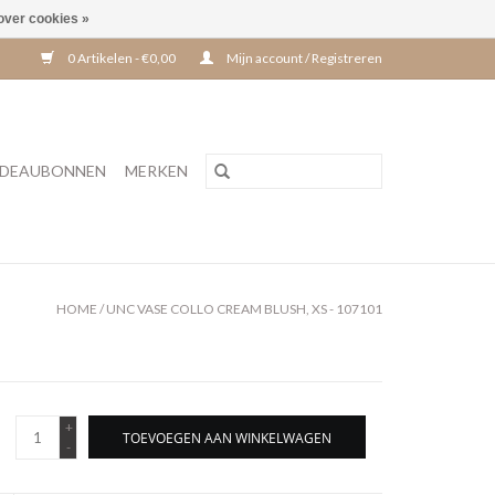
over cookies »
0 Artikelen - €0,00
Mijn account / Registreren
DEAUBONNEN
MERKEN
HOME
/
UNC VASE COLLO CREAM BLUSH, XS - 107101
+
TOEVOEGEN AAN WINKELWAGEN
-