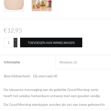
€12,95
+
TOEVOEGEN AAN WINKELWAGEN
-
Informatie
Reviews
(0)
Beschikbaarheid:
Op voorraad
(4)
De nieuwste toevoeging aan de geliefde Good Morning-serie
heeft het unieke, herkenbare ontwerp met een gouden randje.
De Good Morning eierdopjes worden als set van twee geleverd in
een gouden geschenkverpakking.