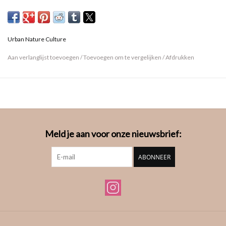
Een geweldig housewarming- of verjaardagscadeau.
Onderhoudsinstructies: Alleen handwas - om de gouden voering
Urban Nature Culture
te beschermen."
Aan verlanglijst toevoegen
/
Toevoegen om te vergelijken
/
Afdrukken
Meld je aan voor onze nieuwsbrief:
ABONNEER