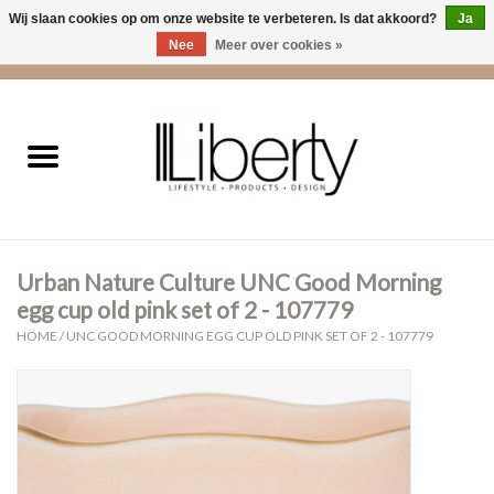
Wij slaan cookies op om onze website te verbeteren. Is dat akkoord?
Ja
Nee
Meer over cookies »
0 Artikelen - €0,00
Home
Kleding
Accessoires
Urban Nature Culture UNC Good Morning
Cadeaus
egg cup old pink set of 2 - 107779
HOME
/
UNC GOOD MORNING EGG CUP OLD PINK SET OF 2 - 107779
Interieur
Sale
Cadeaubonnen