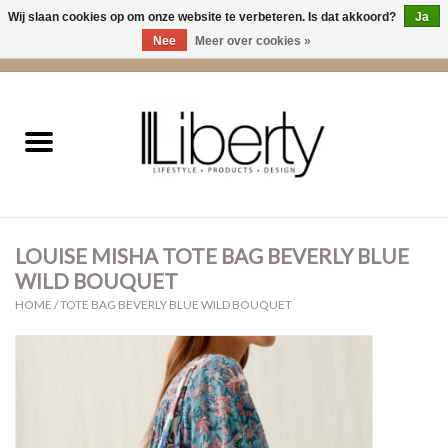
Wij slaan cookies op om onze website te verbeteren. Is dat akkoord?
Ja
Nee
Meer over cookies »
0 Artikelen - €0,00
Home
Kleding
Accessoires
LOUISE MISHA TOTE BAG BEVERLY BLUE
Cadeaus
WILD BOUQUET
HOME
/
TOTE BAG BEVERLY BLUE WILD BOUQUET
Interieur
Sale
Cadeaubonnen