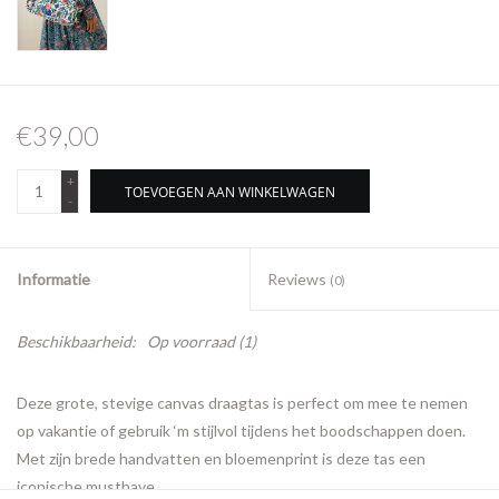
€39,00
+
TOEVOEGEN AAN WINKELWAGEN
-
Informatie
Reviews
(0)
Beschikbaarheid:
Op voorraad
(1)
Deze grote, stevige canvas draagtas is perfect om mee te nemen
op vakantie of gebruik ‘m stijlvol tijdens het boodschappen doen.
Met zijn brede handvatten en bloemenprint is deze tas een
iconische musthave.