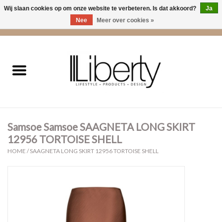
Wij slaan cookies op om onze website te verbeteren. Is dat akkoord?
Ja
Nee
Meer over cookies »
0 Artikelen - €0,00
Home
Kleding
Accessoires
Samsoe Samsoe SAAGNETA LONG SKIRT
Cadeaus
12956 TORTOISE SHELL
HOME
/
SAAGNETA LONG SKIRT 12956 TORTOISE SHELL
Interieur
Sale
Cadeaubonnen