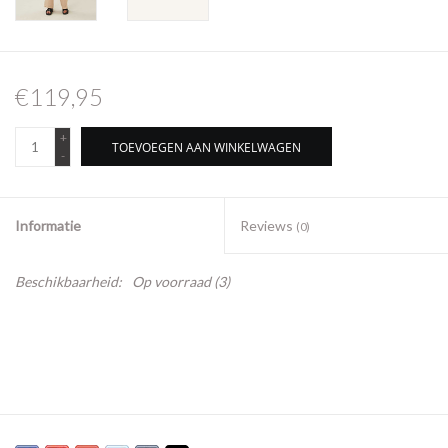
€119,95
+
TOEVOEGEN AAN WINKELWAGEN
-
Informatie
Reviews
(0)
Beschikbaarheid:
Op voorraad
(3)