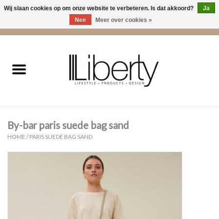
Wij slaan cookies op om onze website te verbeteren. Is dat akkoord?
Ja
Nee
Meer over cookies »
0 Artikelen - €0,00
Home
Kleding
Accessoires
By-bar paris suede bag sand
Cadeaus
HOME
/
PARIS SUEDE BAG SAND
Interieur
Sale
Cadeaubonnen