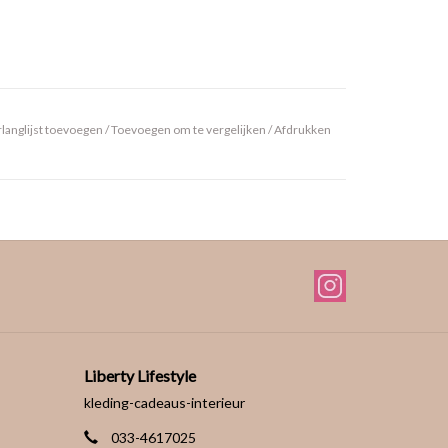
langlijst toevoegen
/
Toevoegen om te vergelijken
/
Afdrukken
Liberty Lifestyle
kleding-cadeaus-interieur
033-4617025