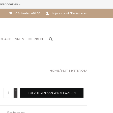
over cookies »
0 Artikelen - €0,00
Mijn account / Registreren
DEAUBONNEN
MERKEN
HOME
/
MUTI MYSTERIOSA
+
TOEVOEGEN AAN WINKELWAGEN
-
Reviews
(0)